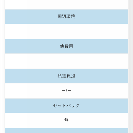
周辺環境
他費用
私道負担
─ / ─
セットバック
無