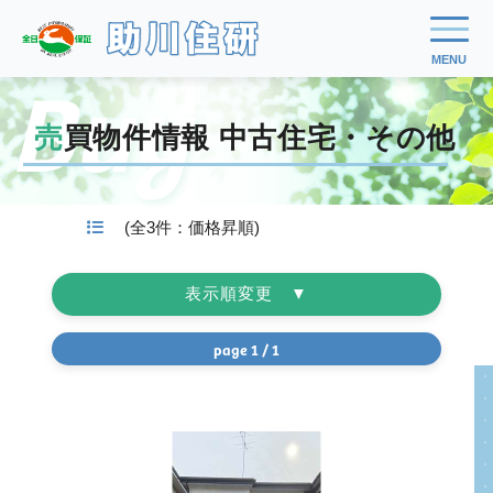
Buy
売買物件情報 中古住宅・その他
(全3件：価格昇順)
表示順変更 ▼
価格昇順
page 1 / 1
価格降順
建物面積昇順