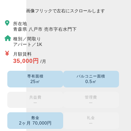
画像フリックで左右にスクロールします
所在地
青森県 八戸市 売市字右水門下
種別／間取り
アパート／1K
月額賃料
35,000円
/月
専有面積
バルコニー面積
25㎡
0.5㎡
共益費
管理費
─
─
敷金
礼金
2ヶ月 70,000円
─